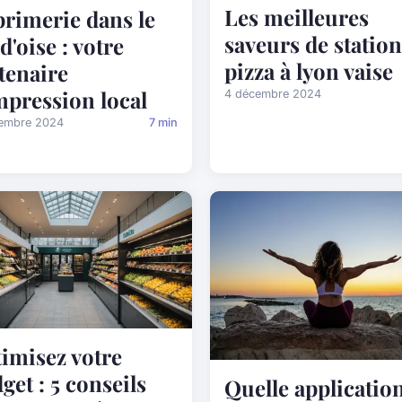
Les meilleures
rimerie dans le
saveurs de station
 d'oise : votre
pizza à lyon vaise
tenaire
mpression local
4 décembre 2024
cembre 2024
7 min
imisez votre
get : 5 conseils
Quelle applicatio