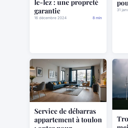
le-lez : une propreté
pou
garantie
31 jan
16 décembre 2024
8 min
Service de débarras
Tro
appartement à toulon
mei
: optez pour