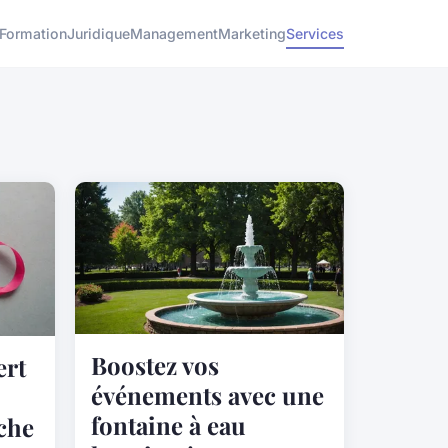
Formation
Juridique
Management
Marketing
Services
Boostez vos
ert
événements avec une
fontaine à eau
uche