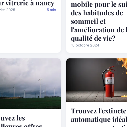
r vitrerie à nancy
mobile pour le su
vier 2025
5 min
des habitudes de
sommeil et
l'amélioration de 
qualité de vie?
18 octobre 2024
Trouvez l'extinct
uvez les
automatique idéa
lleures offres