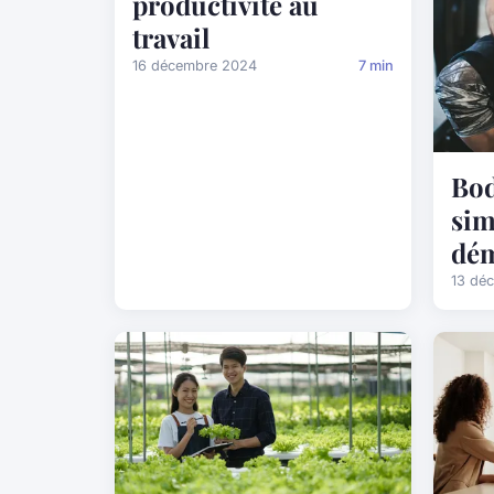
productivité au
travail
16 décembre 2024
7 min
Bod
sim
dém
13 dé