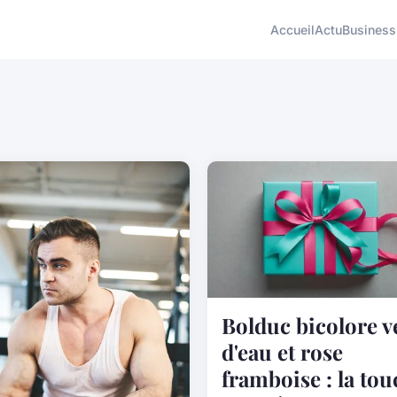
Accueil
Actu
Business
Bolduc bicolore v
d'eau et rose
framboise : la to