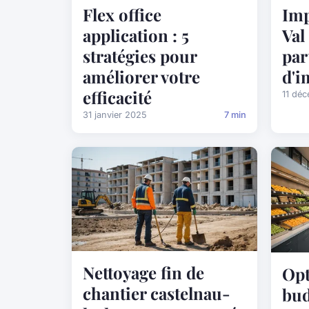
Flex office
Imp
application : 5
Val
stratégies pour
par
améliorer votre
d'i
efficacité
11 dé
31 janvier 2025
7 min
Nettoyage fin de
Opt
chantier castelnau-
bud