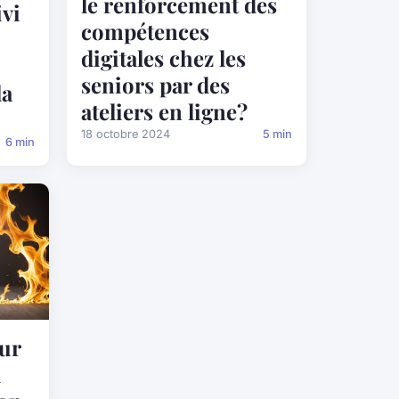
le renforcement des
ivi
compétences
digitales chez les
seniors par des
la
ateliers en ligne?
18 octobre 2024
5 min
6 min
eur
l