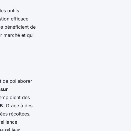
es outils
tion efficace
es bénéficient de
r marché et qui
t de collaborer
 sur
emploient des
2B
. Grâce à des
ées récoltées,
eillance
ussi leur