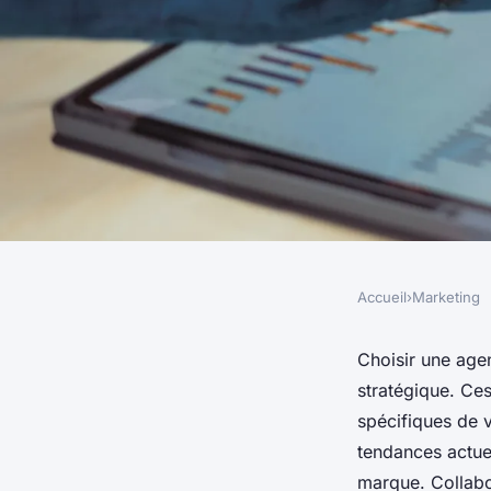
Accueil
›
Marketing
MARKETING
Pourquoi choisir un
Choisir une age
stratégique. Ce
marketing digital po
spécifiques de v
tendances actuel
marque. Collabo