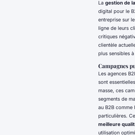
La
gestion de l
digital pour le 
entreprise sur l
ligne de leurs c
critiques négati
clientèle actuell
plus sensibles 
Campagnes pub
Les agences B2
sont essentiell
masse, ces camp
segments de mar
au B2B comme Li
particulières. 
meilleure quali
utilisation opti