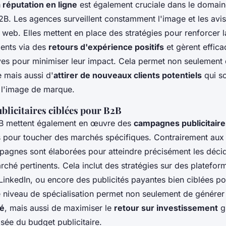
a réputation en ligne
est également cruciale dans le domai
B2B. Les agences surveillent constamment l'image et les avi
e web. Elles mettent en place des stratégies pour renforcer 
lients via des
retours d'expérience positifs
et gèrent effic
ves pour minimiser leur impact. Cela permet non seulement d
e mais aussi d'
attirer de nouveaux clients potentiels
qui so
à l'image de marque.
licitaires ciblées pour B2B
B mettent également en œuvre des
campagnes publicitaire
es pour toucher des marchés spécifiques. Contrairement au
agnes sont élaborées pour atteindre précisément les décid
ché pertinents. Cela inclut des stratégies sur des platefor
nkedIn, ou encore des publicités payantes bien ciblées po
Ce niveau de spécialisation permet non seulement de générer
té
, mais aussi de maximiser le
retour sur investissement
g
misée du budget publicitaire.