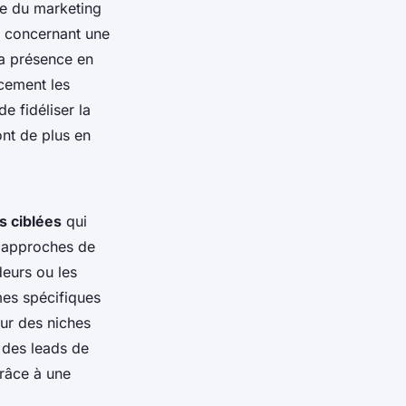
ne du marketing
s concernant une
la présence en
acement les
e fidéliser la
nt de plus en
s ciblées
qui
x approches de
eurs ou les
mes spécifiques
ur des niches
 des leads de
râce à une