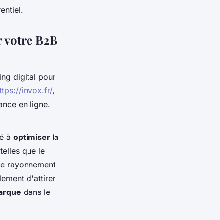
entiel.
r votre B2B
ng digital pour
ttps://invox.fr/
,
ance en ligne.
té à
optimiser la
telles que le
t le rayonnement
ement d'attirer
marque
dans le