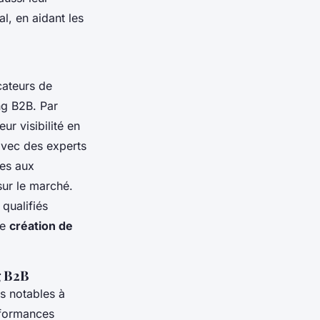
al, en aidant les
cateurs de
ng B2B. Par
ur visibilité en
avec des experts
ées aux
sur le marché.
qualifiés
ue
création de
g B2B
s notables à
rformances