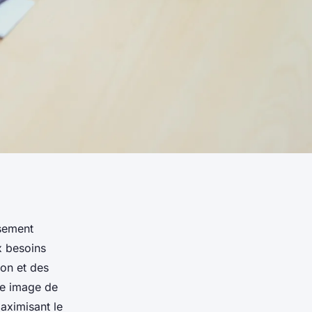
ssement
x besoins
ion et des
tre image de
aximisant le