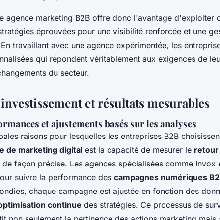
ne agence marketing B2B offre donc l'avantage d'exploiter d
tratégies éprouvées pour une visibilité renforcée et une ges
En travaillant avec une agence expérimentée, les entrepris
onnalisées qui répondent véritablement aux exigences de leu
changements du secteur.
 investissement et résultats mesurables
ormances et ajustements basés sur les analyses
pales raisons pour lesquelles les entreprises B2B choisissen
 de marketing digital
est la capacité de mesurer le
retour
de façon précise. Les agences spécialisées comme Invox 
pour suivre la performance des
campagnes numériques B
ondies, chaque campagne est ajustée en fonction des donn
optimisation continue
des stratégies. Ce processus de surv
it non seulement la pertinence des actions marketing mais a