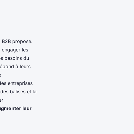
g B2B propose.
à engager les
es besoins du
répond à leurs
e
 des entreprises
 des balises et la
er
ugmenter leur