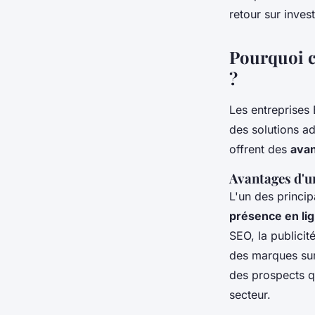
Baptiste
•
6 décembre 2024
•
5 min de lecture
retour sur inves
Pourquoi c
?
Les entreprises 
des solutions a
offrent des
avan
Avantages d'u
L'un des princi
présence en li
SEO, la publicit
des marques sur
des prospects q
secteur.