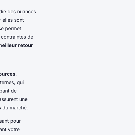
die des nuances
 elles sont
ise permet
s contraintes de
eilleur retour
sources
.
ternes, qui
upant de
assurent une
ns du marché.
sant pour
sant votre