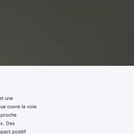
et une
ue ouvre la voie
pproche
ux. Des
pact positif