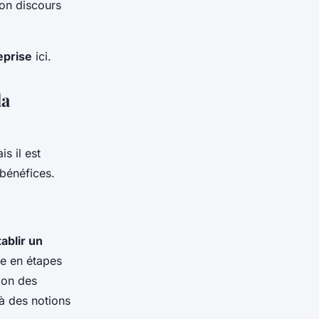
son discours
eprise
ici.
la
is il est
bénéfices.
tablir un
ge en étapes
ion des
à des notions