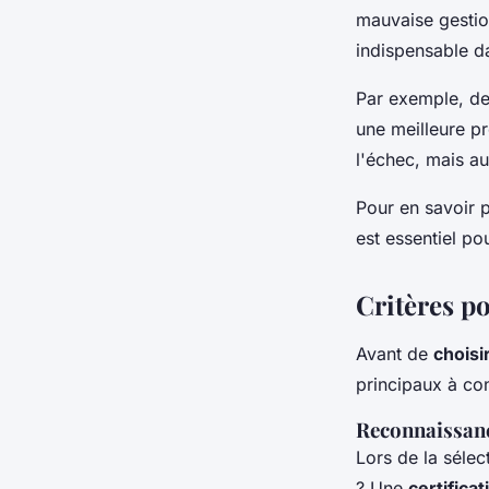
mauvaise gestion
indispensable d
Par exemple, de
une meilleure pr
l'échec, mais aus
Pour en savoir 
est essentiel pou
Critères p
Avant de
choisi
principaux à con
Reconnaissanc
Lors de la sélec
? Une
certificat