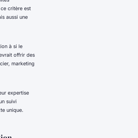
ce critère est
is aussi une
on à si le
vrait offrir des
cier, marketing
eur expertise
un suivi
te unique.
tion