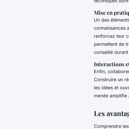
techniques donne
Mise en prati
Un des éléments
connaissances ac
renforcez leur 
permettent de t
conseillé duran
Interactions e
Enfin, collabore
Construire un r
les idées et ou
menée amplifie 
Les avantag
Comprendre le