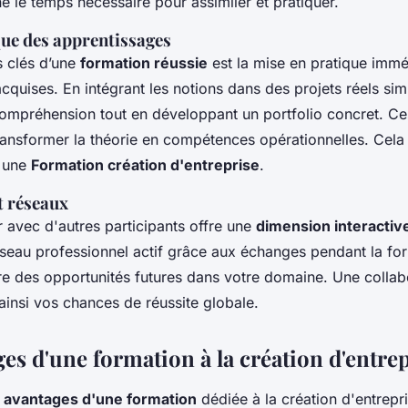
 le temps nécessaire pour assimiler et pratiquer.
que des apprentissages
 clés d’une
formation réussie
est la mise en pratique immé
quises. En intégrant les notions dans des projets réels sim
compréhension tout en développant un portfolio concret. Ce
ransformer la théorie en compétences opérationnelles. Cel
t une
Formation création d'entreprise
.
t réseaux
r avec d'autres participants offre une
dimension interactiv
éseau professionnel actif grâce aux échanges pendant la fo
vre des opportunités futures dans votre domaine. Une collab
ainsi vos chances de réussite globale.
es d'une formation à la création d'entre
s
avantages d'une formation
dédiée à la création d'entrepri