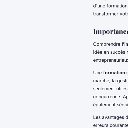
Baptiste
•
29 janvier 2025
•
7 min de lecture
d'une formation
transformer votr
Importance
Comprendre
l'
idée en succès r
entrepreneuriau
Une
formation 
marché, la gesti
seulement utiles
concurrence. App
également séduir
Les avantages de
erreurs courant