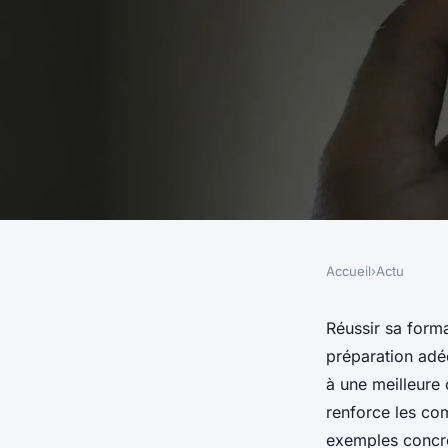
Accueil
›
Actu
ACTU
Guide essentiel pour
Réussir sa forma
préparation adé
formation en créati
à une meilleure
renforce les co
exemples concret