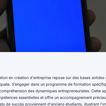
 réussir votre
tion en création d'entreprise repose sur des bases solides 
quate. S’engager dans un programme de formation spécifiq
on d'entreprise
 compréhension des dynamiques entrepreneuriales. Cette a
mpétences essentielles et offre un accompagnement précie
s de succès proviennent d'anciens étudiants, illustrant l'im