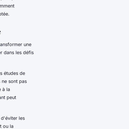
comment
ptée.
e
ransformer une
er dans les défis
es études de
s ne sont pas
 à la
ant peut
d'éviter les
 ou la