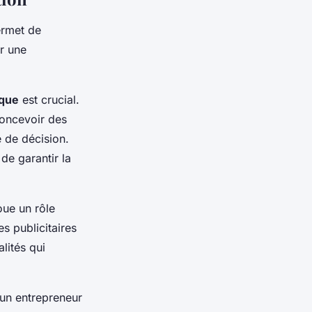
ermet de
er une
ique
est crucial.
concevoir des
e de décision.
de garantir la
oue un rôle
s publicitaires
lités qui
’un entrepreneur