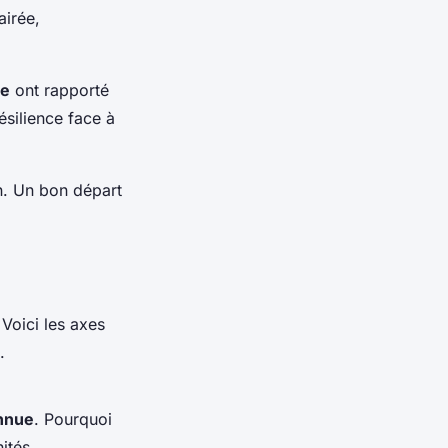
airée,
ée
ont rapporté
ésilience face à
en. Un bon départ
. Voici les axes
.
onnue
. Pourquoi
ités