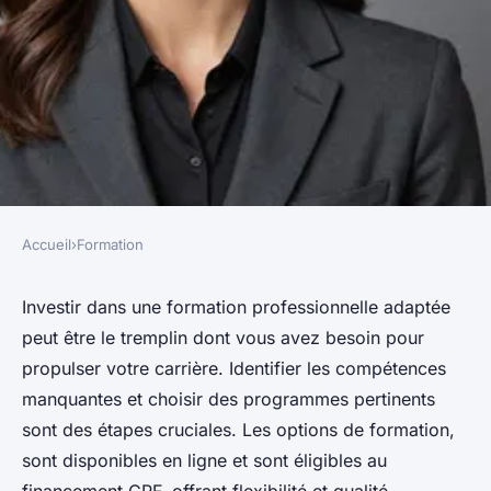
Accueil
›
Formation
FORMATION
Boostez votre carrière avec la
Investir dans une formation professionnelle adaptée
peut être le tremplin dont vous avez besoin pour
formation professionnelle
propulser votre carrière. Identifier les compétences
adaptée
manquantes et choisir des programmes pertinents
sont des étapes cruciales. Les options de formation,
Baptiste
•
13 janvier 2025
•
4 min de lecture
sont disponibles en ligne et sont éligibles au