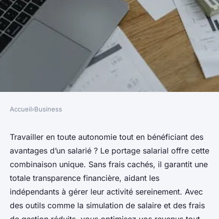
Accueil
›
Business
BUSINESS
Portage salarial : travaillez
Travailler en toute autonomie tout en bénéficiant des
avantages d’un salarié ? Le portage salarial offre cette
librement sans frais cachés
combinaison unique. Sans frais cachés, il garantit une
totale transparence financière, aidant les
Baptiste
•
6 décembre 2024
•
5 min de lecture
indépendants à gérer leur activité sereinement. Avec
des outils comme la simulation de salaire et des frais