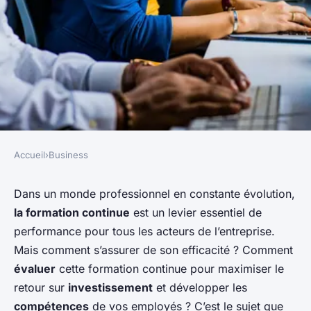
Accueil
›
Business
BUSINESS
Comment mesurer l'efficacité
Dans un monde professionnel en constante évolution,
la formation continue
est un levier essentiel de
de la formation continue en
performance pour tous les acteurs de l’entreprise.
entreprise?
Mais comment s’assurer de son efficacité ? Comment
évaluer
cette formation continue pour maximiser le
Baptiste
•
18 octobre 2024
•
5 min de lecture
retour sur
investissement
et développer les
compétences
de vos employés ? C’est le sujet que