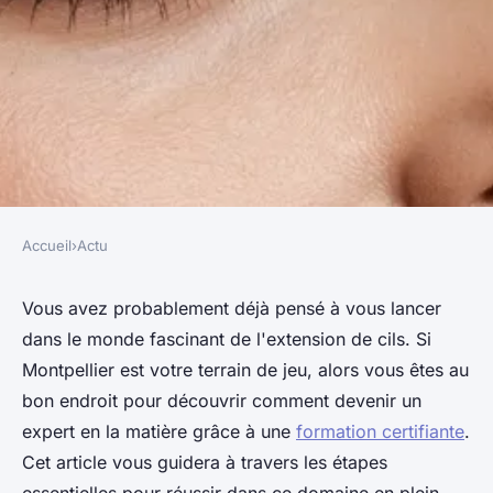
Accueil
›
Actu
ACTU
Devenez expert en extension
Vous avez probablement déjà pensé à vous lancer
dans le monde fascinant de l'extension de cils. Si
de cils à montpellier :
Montpellier est votre terrain de jeu, alors vous êtes au
formation certifiante
bon endroit pour découvrir comment devenir un
expert en la matière grâce à une
formation certifiante
.
Baptiste
•
23 janvier 2025
•
7 min de lecture
Cet article vous guidera à travers les étapes