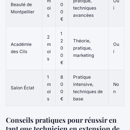
m
pratique,
Ou
Beauté de
0
oi
techniques
i
Montpellier
0
s
avancées
€
1
2
2
Théorie,
Académie
m
Ou
0
pratique,
des Cils
oi
i
0
marketing
s
€
1
8
Pratique
m
0
intensive,
No
Salon Éclat
oi
0
techniques de
n
s
€
base
Conseils pratiques pour réussir en
tant que technicien en extension de