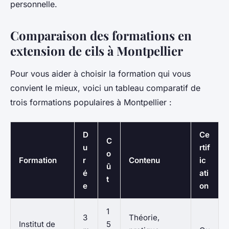
personnelle.
Comparaison des formations en
extension de cils à Montpellier
Pour vous aider à choisir la formation qui vous
convient le mieux, voici un tableau comparatif de
trois formations populaires à Montpellier :
D
Ce
C
u
rtif
o
Formation
r
Contenu
ic
û
é
ati
t
e
on
1
3
Théorie,
Institut de
5