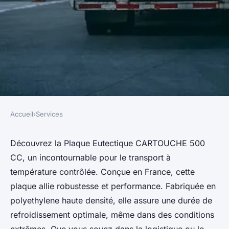
Accueil
›
Services
SERVICES
Découvrez la plaque
Découvrez la Plaque Eutectique CARTOUCHE 500
CC, un incontournable pour le transport à
Eutectique cartouche 500 cc
température contrôlée. Conçue en France, cette
pour vos transports
plaque allie robustesse et performance. Fabriquée en
polyethylene haute densité, elle assure une durée de
Baptiste
•
7 décembre 2024
•
8 min de lecture
refroidissement optimale, même dans des conditions