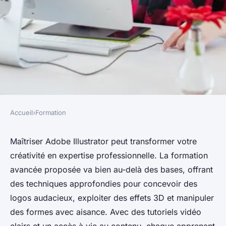
Accueil
›
Formation
FORMATION
Devenez un pro avec la
Maîtriser Adobe Illustrator peut transformer votre
créativité en expertise professionnelle. La formation
formation illustrator avancée
avancée proposée va bien au-delà des bases, offrant
des techniques approfondies pour concevoir des
Baptiste
•
4 décembre 2024
•
6 min de lecture
logos audacieux, exploiter des effets 3D et manipuler
des formes avec aisance. Avec des tutoriels vidéo